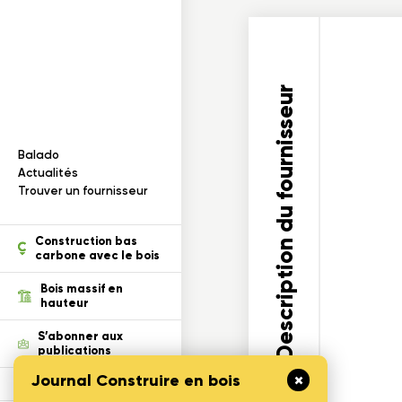
Documentation
I
n
f
o
r
m
a
t
i
o
n
s
s
u
r
l
e
b
o
i
s
ois dans un projet
cables
Description du fournisseur
Balado
ection des renseignements
Actualités
Trouver un fournisseur
tion
Construction bas
carbone avec le bois
Bois massif en
hauteur
S’abonner aux
publications
Journal Construire en bois
Défi Cecobois