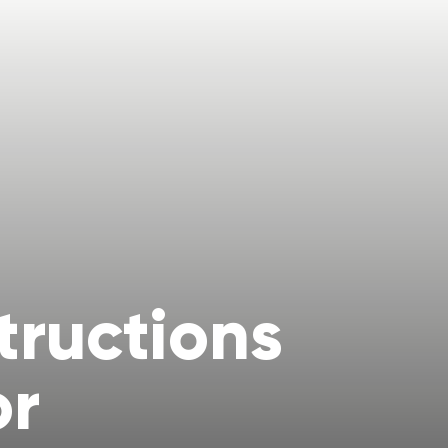
tructions
or