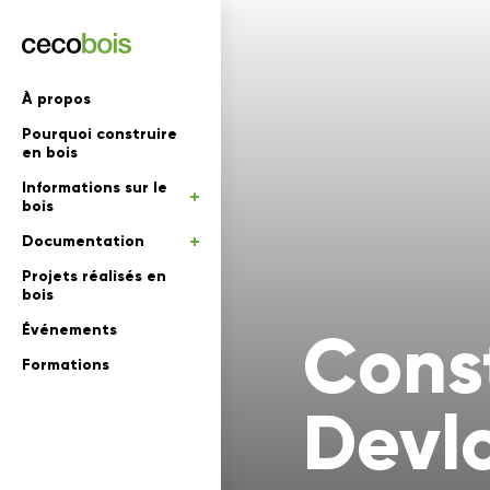
'informations
À propos
Pourquoi construire
mations
rs
en bois
Informations sur le
 en bois
bois
Documentation
Projets réalisés en
bois
Cons
Événements
Formations
Devl