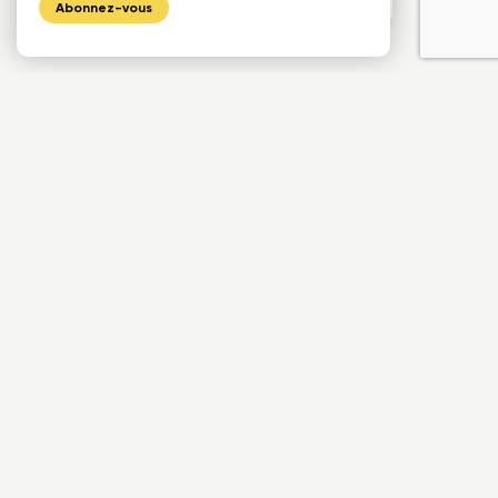
Abonnez-vous
1175, avenue Lavigerie, Bureau 200
Québec (QC), G1V 4P1
Téléphone
Télécopieur
418 650-7193
418 657-7971
Courriel
info@cecobois.com
FAQ
Nous joindre
© 2026 cecobois
Politique de confidentialité
UNIK
Création web :