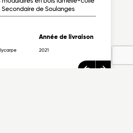
 modulaires en bois lamellé-collé
e Secondaire de Soulanges
Année de livraison
lycarpe
2021
FAQ
Nous joindre
om