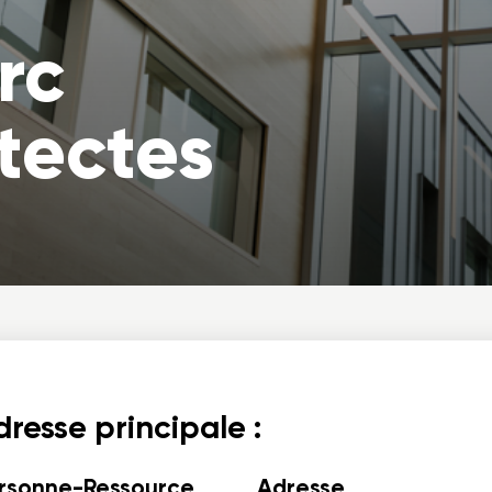
rc
tectes
resse principale :
rsonne-Ressource
Adresse