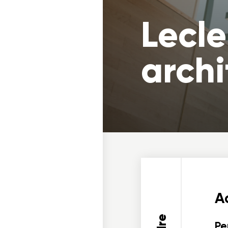
Lecle
archi
Ad
Pe