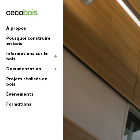
'informations
À propos
Pourquoi construire
mations
rs
en bois
Informations sur le
 en bois
bois
Documentation
Projets réalisés en
bois
Événements
Formations