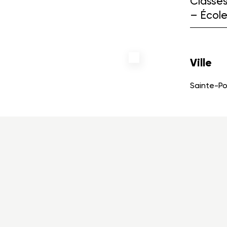
Classes
– Écol
Ville
Sainte-Po
00
Téléphone
Télécopieur
Courriel
418 650-7193
418 657-7971
info@cecobois.c