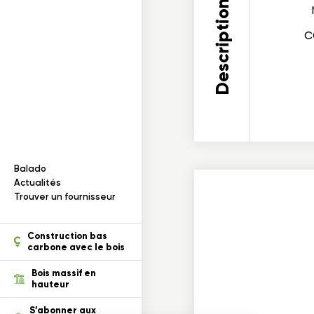
Documentation
I
n
f
o
r
m
a
t
i
o
n
s
s
u
r
l
e
b
o
i
s
c
Balado
ection des renseignements
Actualités
Trouver un fournisseur
tion
Construction bas
carbone avec le bois
Bois massif en
hauteur
S’abonner aux