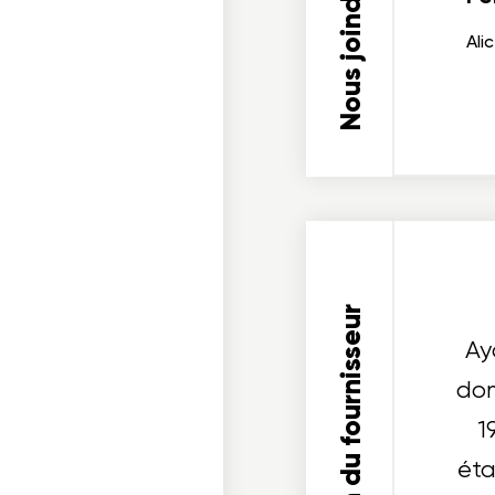
Nous joindre
Ali
ois dans un projet
Description du fournisseur
Ay
cables
dom
1
éta