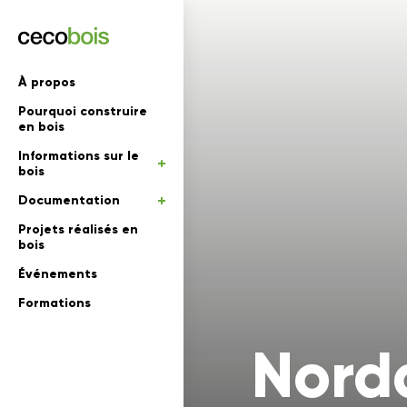
'informations
À propos
Pourquoi construire
mations
rs
en bois
Informations sur le
 en bois
bois
Documentation
Projets réalisés en
bois
Événements
Formations
Nord