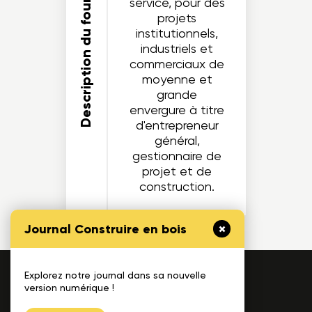
Description du fournisseur
service, pour des
projets
institutionnels,
industriels et
commerciaux de
moyenne et
grande
envergure à titre
d'entrepreneur
général,
gestionnaire de
projet et de
construction.
Journal Construire en bois
Explorez notre journal dans sa nouvelle
1175, avenue Lavigerie, Bureau 200
version numérique !
Québec (QC), G1V 4P1