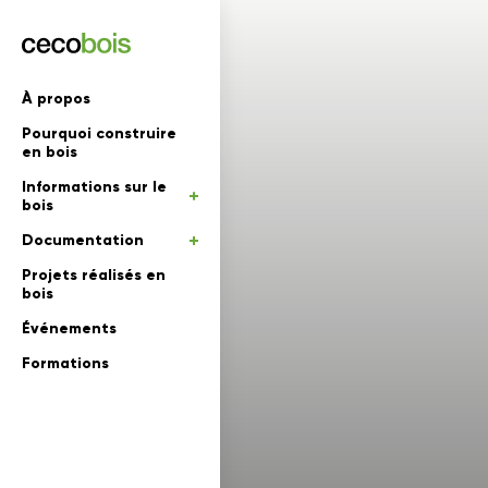
'informations
À propos
Pourquoi construire
mations
rs
en bois
Informations sur le
 en bois
bois
Documentation
Projets réalisés en
bois
Événements
Formations