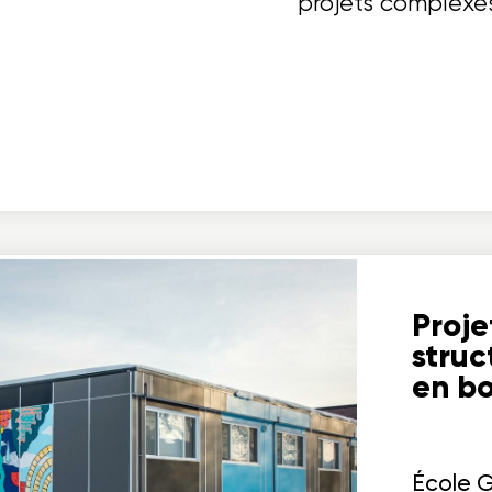
projets complexes
Proje
struc
en bo
École 