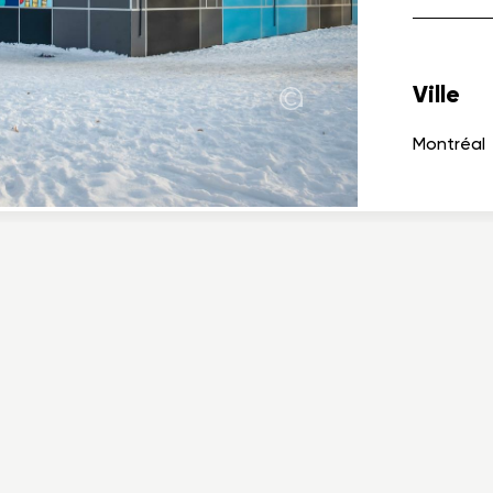
Ville
Montréal
00
Téléphone
Télécopieur
Courriel
418 650-7193
418 657-7971
info@cecobois.c