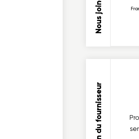
Nous joindre
Fra
ois dans un projet
Description du fournisseur
cables
Pr
se