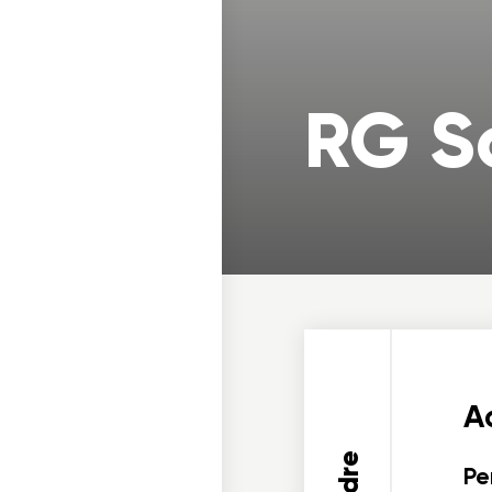
RG S
Ad
Pe