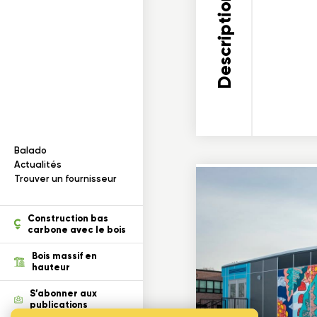
Documentation
I
n
f
o
r
m
a
t
i
o
n
s
s
u
r
l
e
b
o
i
s
Balado
ection des renseignements
Actualités
Trouver un fournisseur
tion
Construction bas
carbone avec le bois
Bois massif en
hauteur
S’abonner aux
publications