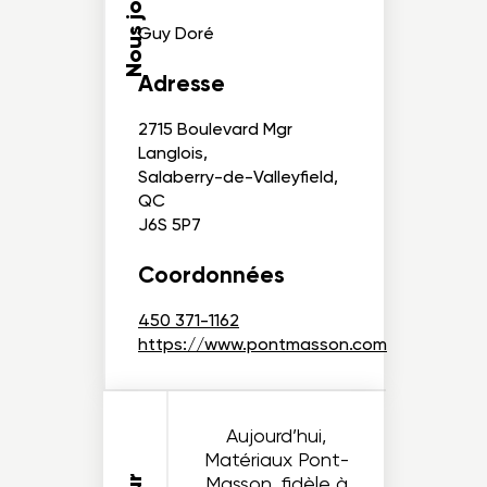
Nous joindre
Guy Doré
Adresse
2715 Boulevard Mgr
Langlois,
Salaberry-de-Valleyfield,
QC
J6S 5P7
Coordonnées
450 371-1162
https://www.pontmasson.com
Aujourd’hui,
Matériaux Pont-
Masson, fidèle à