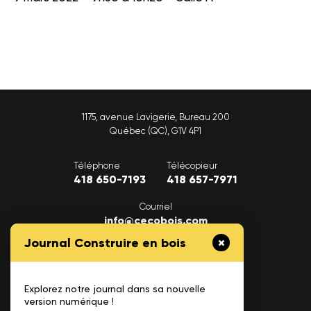
1175, avenue Lavigerie, Bureau 200
Québec (QC), G1V 4P1
Téléphone
Télécopieur
418 650-7193
418 657-7971
Courriel
info@cecobois.com
Journal Construire en bois
FAQ
Nous joindre
Explorez notre journal dans sa nouvelle
version numérique !