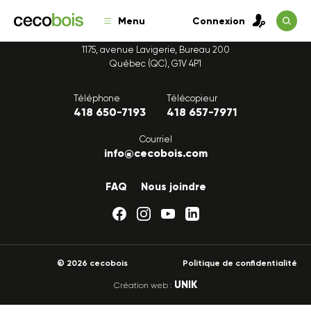
Single réalisés en bois
Menu
Connexion
1175, avenue Lavigerie, Bureau 200
Québec (QC), G1V 4P1
Téléphone
Télécopieur
418 650-7193
418 657-7971
Courriel
info@cecobois.com
FAQ
Nous joindre
© 2026 cecobois
Politique de confidentialité
UNIK
Création web :