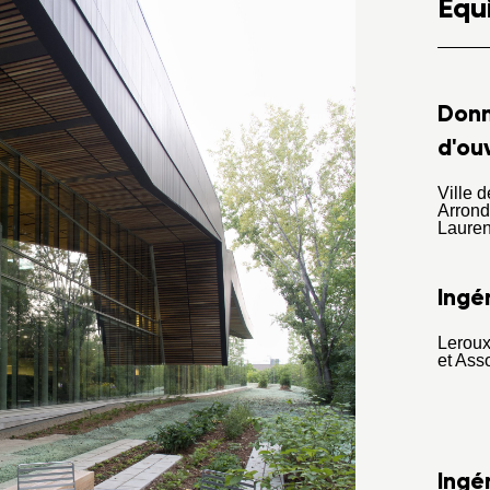
Équ
Don
d'ou
Ville 
Arrond
Lauren
Ingén
Lerou
et Ass
Ingé