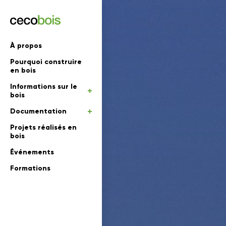
'informations
À propos
Pourquoi construire
mations
rs
en bois
Informations sur le
 en bois
bois
Documentation
Projets réalisés en
bois
Événements
Formations