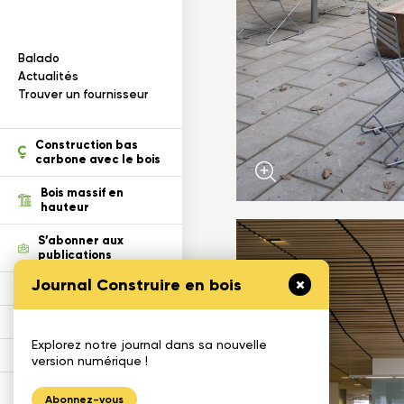
I
n
f
o
r
m
a
t
i
o
n
s
s
u
r
l
e
b
o
i
s
Balado
ection des renseignements
Actualités
Trouver un fournisseur
tion
Construction bas
carbone avec le bois
Bois massif en
hauteur
S’abonner aux
publications
Journal Construire en bois
Défi Cecobois
Enseigner le bois
Explorez notre journal dans sa nouvelle
Gestimat
version numérique !
Calculatrices
Abonnez-vous