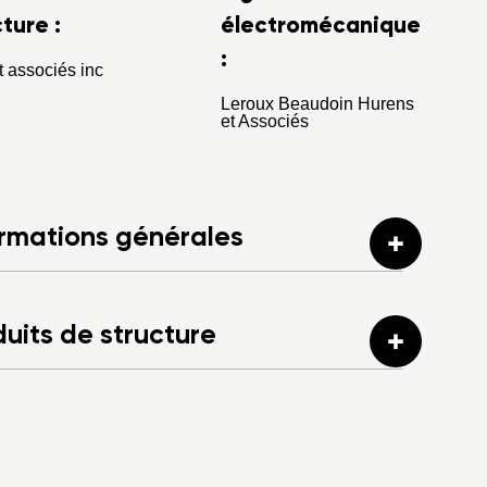
ture :
électromécanique
:
 associés inc
Leroux Beaudoin Hurens
et Associés
ormations générales
uits de structure