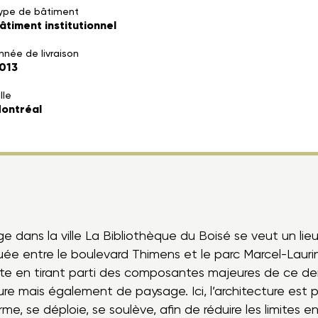
ype de bâtiment
âtiment institutionnel
nnée de livraison
013
lle
ontréal
ge dans la ville La Bibliothèque du Boisé se veut un li
uée entre le boulevard Thimens et le parc Marcel-Lauri
e site en tirant parti des composantes majeures de ce d
ture mais également de paysage. Ici, l’architecture est
, se déploie, se soulève, afin de réduire les limites entr