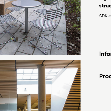
struc
SDK et
Inf
Prod