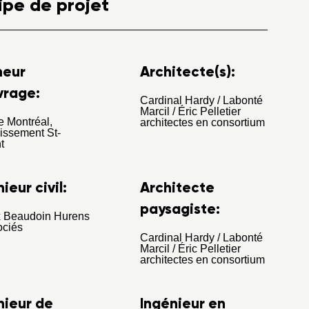
ipe de projet
neur
Architecte(s):
vrage:
Cardinal Hardy / Labonté
Marcil / Éric Pelletier
de Montréal,
architectes en consortium
issement St-
t
ieur civil:
Architecte
paysagiste:
x Beaudoin Hurens
ociés
Cardinal Hardy / Labonté
Marcil / Éric Pelletier
architectes en consortium
nieur de
Ingénieur en