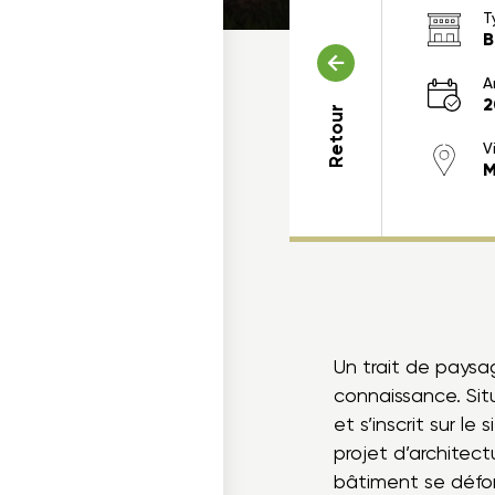
T
B
A
2
Retour
Vi
M
ois dans un projet
cables
Un trait de paysa
connaissance. Sit
et s’inscrit sur l
projet d’architec
bâtiment se déforme