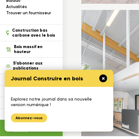
s
Balado
ection des renseignements
Actualités
Trouver un fournisseur
tion
Construction bas
carbone avec le bois
Bois massif en
hauteur
S’abonner aux
publications
Journal Construire en bois
Défi Cecobois
Enseigner le bois
Explorez notre journal dans sa nouvelle
Gestimat
version numérique !
Calculatrices
Abonnez-vous
Journal construire
en bois