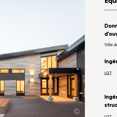
Équ
Don
d'ou
Ville d
Ingén
LGT
Ingé
struc
LGT