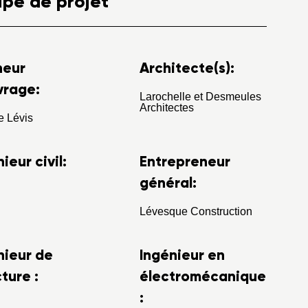
ipe de projet
neur
Architecte(s):
vrage:
Larochelle et Desmeules
Architectes
e Lévis
ieur civil:
Entrepreneur
général:
Lévesque Construction
nieur de
Ingénieur en
ture :
électromécanique
: