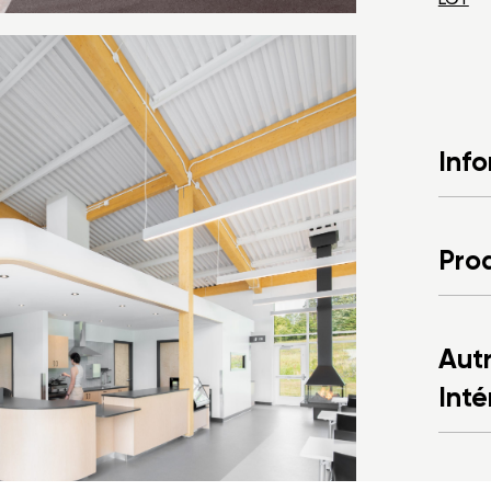
Inf
Prod
Autr
Inté