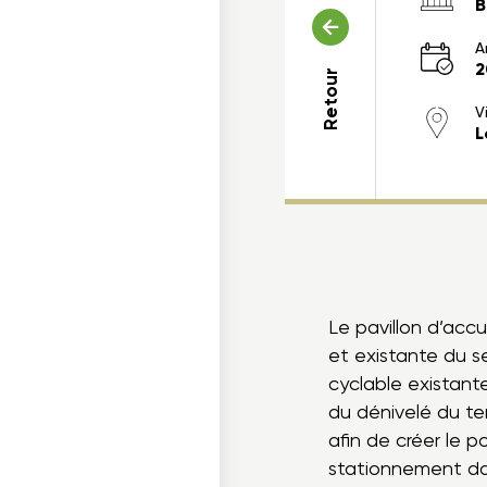
B
A
2
Retour
Vi
L
ois dans un projet
cables
Le pavillon d’accu
et existante du se
cyclable existant
du dénivelé du ter
afin de créer le p
stationnement dans