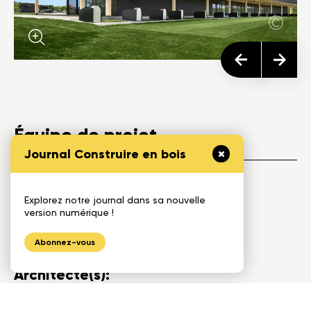
Équipe de projet
Journal Construire en bois
Donneur d'ouvrage:
Explorez notre journal dans sa nouvelle
version numérique !
Golf Exécutif Montréal
Abonnez-vous
Architecte(s):
Architecture 49