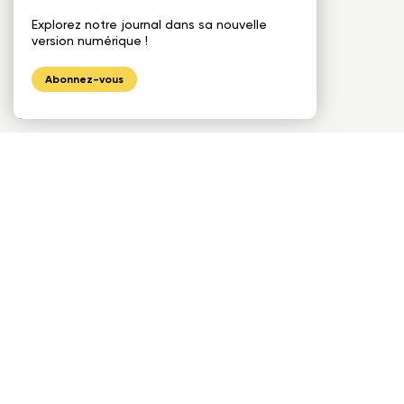
Cadrin Ramirez Julien & Aedifica
Explorez notre journal dans sa nouvelle
version numérique !
Ingénieur de structure :
Abonnez-vous
SNC Lavalin
Informations générales
Partager le
projet