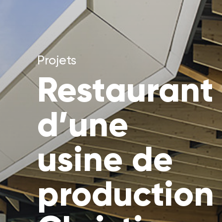
Projets
Restaurant
d’une
usine de
production