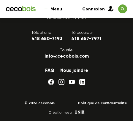
Menu
Connexion
1175, avenue Lavigerie, Bureau 200
Québec (QC), G1V 4P1
Téléphone
Télécopieur
418 650-7193
418 657-7971
Courriel
info@cecobois.com
FAQ
Nous joindre
© 2026 cecobois
Politique de confidentialité
UNIK
Création web :