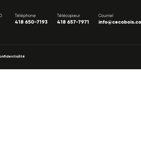
00
Téléphone
Télécopieur
Courriel
418 650-7193
418 657-7971
info@cecobois.c
onfidentialité