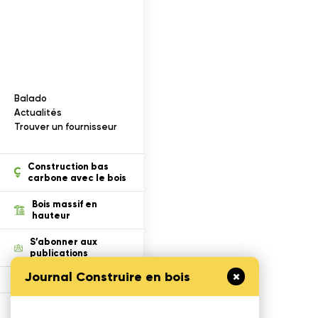
Documentation
I
n
f
o
r
m
a
t
i
o
n
s
s
u
r
l
e
b
o
i
s
Balado
ection des renseignements
Actualités
Trouver un fournisseur
ois dans un projet
tion
Construction bas
carbone avec le bois
cables
Bois massif en
hauteur
S’abonner aux
publications
Journal Construire en bois
Défi Cecobois
Enseigner le bois