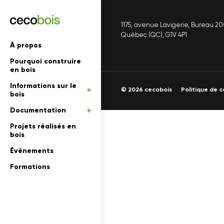
1175, avenue Lavigerie, Bureau 2
'informations
Québec (QC), G1V 4P1
À propos
Pourquoi construire
mations
rs
en bois
Informations sur le
 en bois
© 2026 cecobois
Politique de c
bois
Documentation
Projets réalisés en
bois
Événements
Formations