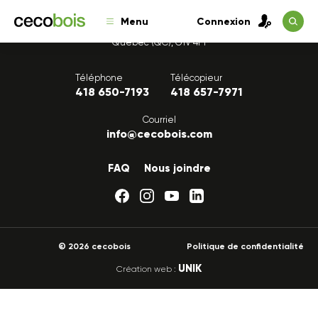
Menu
Connexion
1175, avenue Lavigerie, Bureau 200
Québec (QC), G1V 4P1
Téléphone
Télécopieur
418 650-7193
418 657-7971
Courriel
info@cecobois.com
FAQ
Nous joindre
© 2026 cecobois
Politique de confidentialité
UNIK
Création web :