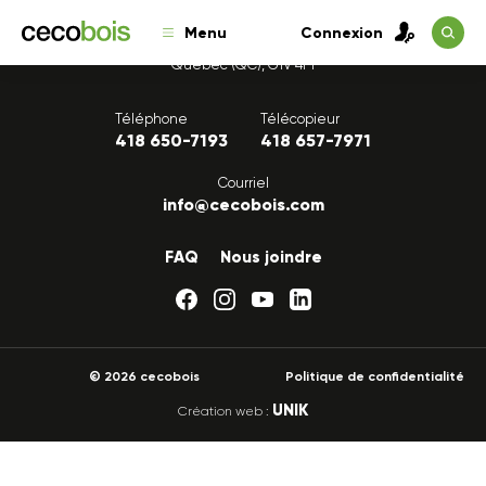
Menu
Connexion
1175, avenue Lavigerie, Bureau 200
Québec (QC), G1V 4P1
Téléphone
Télécopieur
418 650-7193
418 657-7971
Courriel
info@cecobois.com
FAQ
Nous joindre
© 2026 cecobois
Politique de confidentialité
UNIK
Création web :