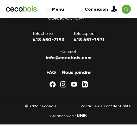
Menu
Connexion
1175, avenue Lavigerie, Bureau 200
Québec (QC), G1V 4P1
Téléphone
Télécopieur
418 650-7193
418 657-7971
Courriel
info@cecobois.com
FAQ
Nous joindre
© 2026 cecobois
Politique de confidentialité
UNIK
Création web :