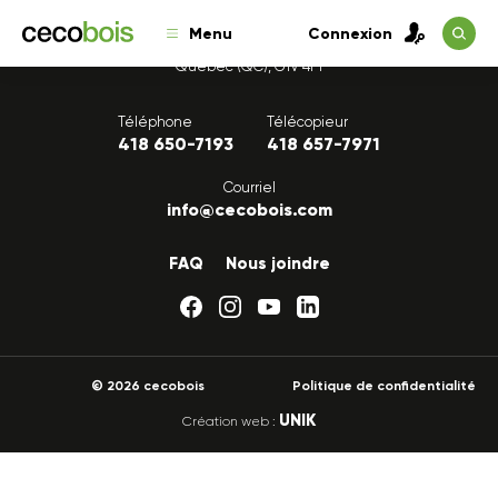
Menu
Connexion
1175, avenue Lavigerie, Bureau 200
Québec (QC), G1V 4P1
Téléphone
Télécopieur
418 650-7193
418 657-7971
Courriel
info@cecobois.com
FAQ
Nous joindre
© 2026 cecobois
Politique de confidentialité
UNIK
Création web :