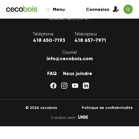
Menu
Connexion
1175, avenue Lavigerie, Bureau 200
Québec (QC), G1V 4P1
Téléphone
Télécopieur
418 650-7193
418 657-7971
Courriel
info@cecobois.com
FAQ
Nous joindre
© 2026 cecobois
Politique de confidentialité
UNIK
Création web :