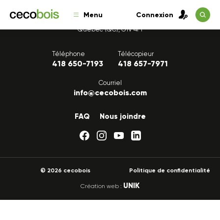
Menu
Connexion
1175, avenue Lavigerie, Bureau 200
Québec (QC), G1V 4P1
Téléphone
Télécopieur
418 650-7193
418 657-7971
Courriel
info@cecobois.com
FAQ
Nous joindre
© 2026 cecobois
Politique de confidentialité
UNIK
Création web :