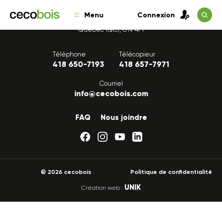
Menu
Connexion
1175, avenue Lavigerie, Bureau 200
Québec (QC), G1V 4P1
Téléphone
Télécopieur
418 650-7193
418 657-7971
Courriel
info@cecobois.com
FAQ
Nous joindre
© 2026 cecobois
Politique de confidentialité
UNIK
Création web :