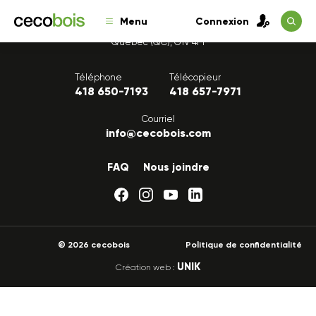
Menu
Connexion
1175, avenue Lavigerie, Bureau 200
Québec (QC), G1V 4P1
Téléphone
Télécopieur
418 650-7193
418 657-7971
Courriel
info@cecobois.com
FAQ
Nous joindre
© 2026 cecobois
Politique de confidentialité
UNIK
Création web :