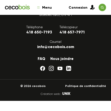
Menu
Connexion
1175, avenue Lavigerie, Bureau 200
Québec (QC), G1V 4P1
Téléphone
Télécopieur
418 650-7193
418 657-7971
Courriel
info@cecobois.com
FAQ
Nous joindre
© 2026 cecobois
Politique de confidentialité
UNIK
Création web :