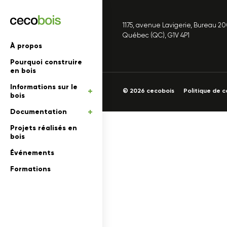
1175, avenue Lavigerie, Bureau 2
'informations
Québec (QC), G1V 4P1
À propos
Pourquoi construire
mations
rs
en bois
Informations sur le
 en bois
© 2026 cecobois
Politique de c
bois
Documentation
Projets réalisés en
bois
Événements
Formations