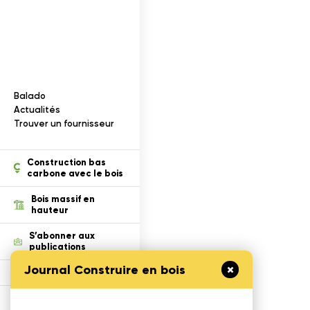
Documentation
I
n
f
o
r
m
a
t
i
o
n
s
s
u
r
l
e
b
o
i
s
Balado
ection des renseignements
Actualités
Trouver un fournisseur
ois dans un projet
tion
Construction bas
carbone avec le bois
cables
Bois massif en
hauteur
S’abonner aux
publications
Journal Construire en bois
Défi Cecobois
Enseigner le bois