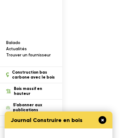
Documentation
I
n
f
o
r
m
a
t
i
o
n
s
s
u
r
l
e
b
o
i
s
Balado
ection des renseignements
Actualités
Trouver un fournisseur
ois dans un projet
tion
Construction bas
carbone avec le bois
cables
Bois massif en
hauteur
S’abonner aux
publications
Journal Construire en bois
Défi Cecobois
Enseigner le bois