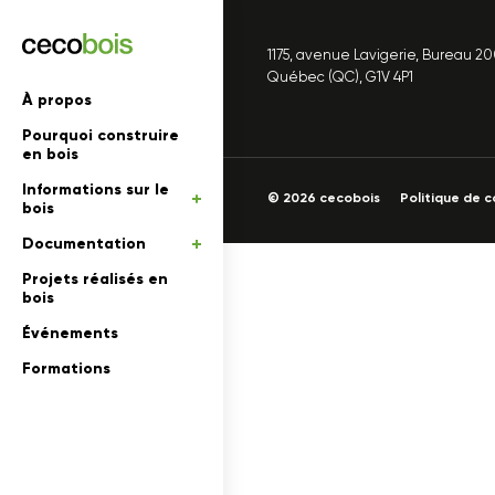
1175, avenue Lavigerie, Bureau 2
'informations
Québec (QC), G1V 4P1
À propos
Pourquoi construire
mations
rs
en bois
Informations sur le
 en bois
© 2026 cecobois
Politique de c
bois
Documentation
Projets réalisés en
bois
Événements
Formations