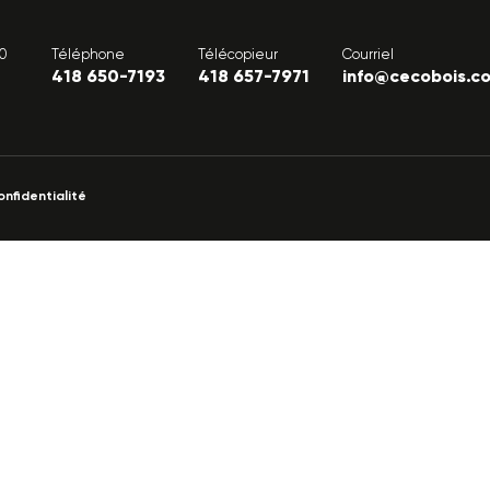
00
Téléphone
Télécopieur
Courriel
418 650-7193
418 657-7971
info@cecobois.c
onfidentialité