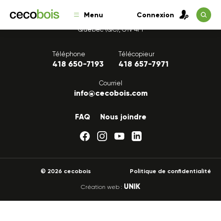
Menu
Connexion
1175, avenue Lavigerie, Bureau 200
Québec (QC), G1V 4P1
Téléphone
Télécopieur
418 650-7193
418 657-7971
Courriel
info@cecobois.com
FAQ
Nous joindre
© 2026 cecobois
Politique de confidentialité
UNIK
Création web :