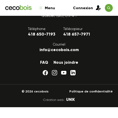
Menu
Connexion
1175, avenue Lavigerie, Bureau 200
Québec (QC), G1V 4P1
Téléphone
Télécopieur
418 650-7193
418 657-7971
Courriel
info@cecobois.com
FAQ
Nous joindre
© 2026 cecobois
Politique de confidentialité
UNIK
Création web :