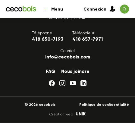
Menu
Connexion
1175, avenue Lavigerie, Bureau 200
Québec (QC), G1V 4P1
Téléphone
Télécopieur
418 650-7193
418 657-7971
Courriel
info@cecobois.com
FAQ
Nous joindre
© 2026 cecobois
Politique de confidentialité
UNIK
Création web :