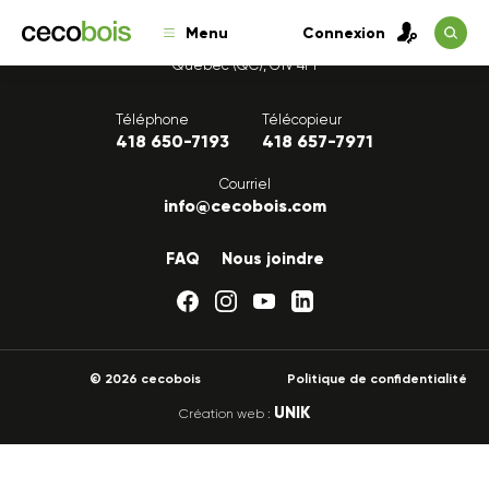
Menu
Connexion
1175, avenue Lavigerie, Bureau 200
Québec (QC), G1V 4P1
Téléphone
Télécopieur
418 650-7193
418 657-7971
Courriel
info@cecobois.com
FAQ
Nous joindre
© 2026 cecobois
Politique de confidentialité
UNIK
Création web :