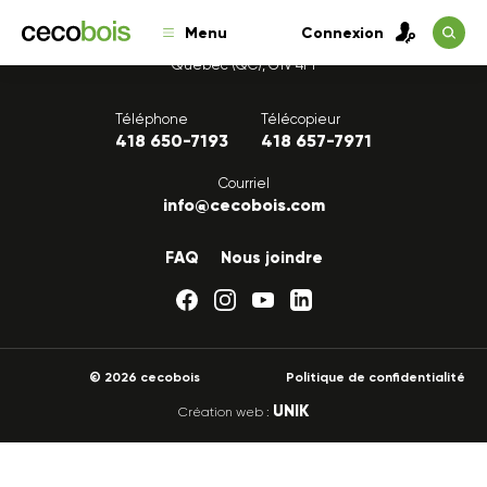
Menu
Connexion
1175, avenue Lavigerie, Bureau 200
Québec (QC), G1V 4P1
Téléphone
Télécopieur
418 650-7193
418 657-7971
Courriel
info@cecobois.com
FAQ
Nous joindre
© 2026 cecobois
Politique de confidentialité
UNIK
Création web :