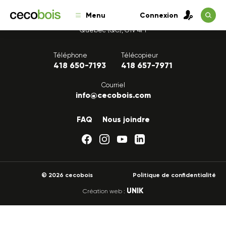
Menu
Connexion
1175, avenue Lavigerie, Bureau 200
Québec (QC), G1V 4P1
Téléphone
Télécopieur
418 650-7193
418 657-7971
Courriel
info@cecobois.com
FAQ
Nous joindre
© 2026 cecobois
Politique de confidentialité
UNIK
Création web :