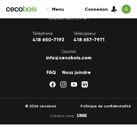
Menu
Connexion
1175, avenue Lavigerie, Bureau 200
Québec (QC), G1V 4P1
Téléphone
Télécopieur
418 650-7193
418 657-7971
Courriel
info@cecobois.com
FAQ
Nous joindre
© 2026 cecobois
Politique de confidentialité
UNIK
Création web :