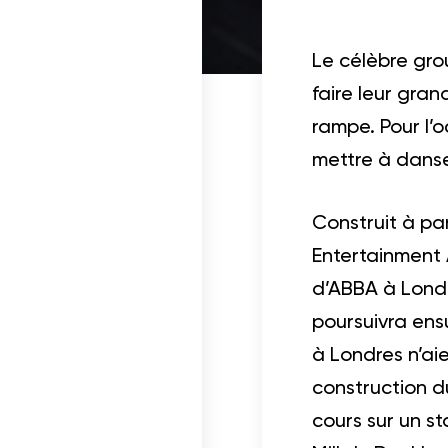
Le célèbre gro
cables
faire leur gran
rampe. Pour l’
mettre à danse
Construit à pa
Entertainment A
d’ABBA à Londr
poursuivra ens
à Londres n’ai
construction d
cours sur un s