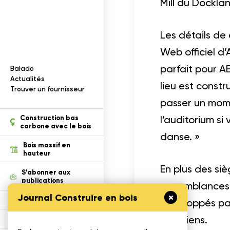
Documentation
I
n
f
o
r
m
a
t
i
o
n
s
s
u
r
l
e
b
o
i
s
Mill du Docklan
Les détails de
Web officiel d’
parfait pour A
Balado
ection des renseignements
Actualités
lieu est const
Trouver un fournisseur
passer un mome
tion
l’auditorium s
Construction bas
carbone avec le bois
danse. »
Bois massif en
hauteur
En plus des si
S’abonner aux
publications
ressemblances 
Journal Construire en bois
Défi Cecobois
développés par
musiciens.
Enseigner le bois