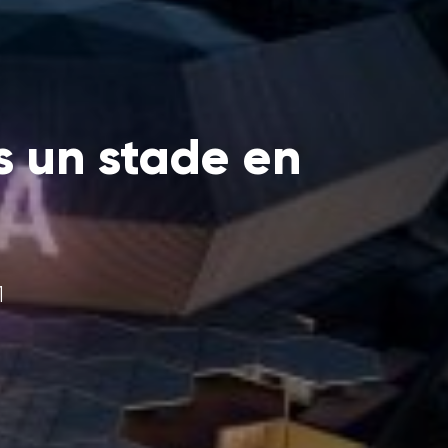
s un stade en
1