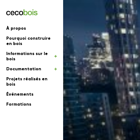
'informations
À propos
Pourquoi construire
mations
rs
en bois
Informations sur le
 en bois
bois
Documentation
Projets réalisés en
bois
Événements
Formations