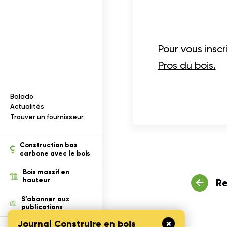
Documentation
I
n
f
o
r
m
a
t
i
o
n
s
s
u
r
l
e
b
o
i
s
Pour vous insc
Pros du bois.
Balado
ection des renseignements
Actualités
Trouver un fournisseur
tion
Construction bas
carbone avec le bois
Bois massif en
hauteur
Re
S’abonner aux
publications
Journal Construire en bois
Défi Cecobois