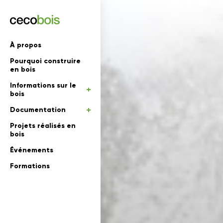
'informations
À propos
Pourquoi construire
mations
rs
en bois
Informations sur le
 en bois
bois
Documentation
Projets réalisés en
bois
Événements
Formations