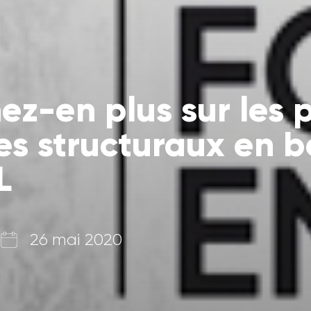
z-en plus sur les p
s structuraux en bo
L
26 mai 2020