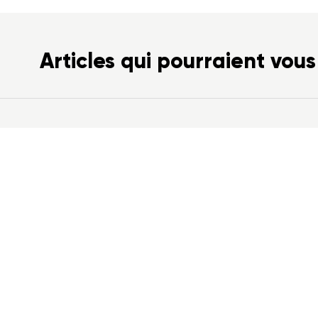
Articles qui pourraient vous
il 2020
ez nos toutes
es formations en classe
e disponibles à partir
ai