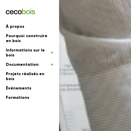
'informations
À propos
Pourquoi construire
mations
rs
en bois
Informations sur le
 en bois
bois
Documentation
Projets réalisés en
bois
Événements
Formations