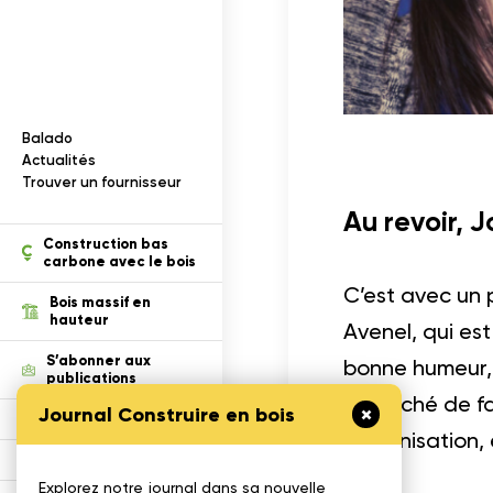
Documentation
I
n
f
o
r
m
a
t
i
o
n
s
s
u
r
l
e
b
o
i
s
Balado
ection des renseignements
Actualités
Trouver un fournisseur
Au revoir, 
tion
Construction bas
carbone avec le bois
C’est avec un 
Bois massif en
hauteur
Avenel, qui es
S’abonner aux
bonne humeur, 
publications
empêché de fai
Journal Construire en bois
Défi Cecobois
l’organisation,
Enseigner le bois
Explorez notre journal dans sa nouvelle