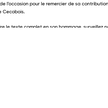
de l’occasion pour le remercier de sa contributio
 Cecobois.
 lire le texte complet en son hommage, surveillez 
.
tour