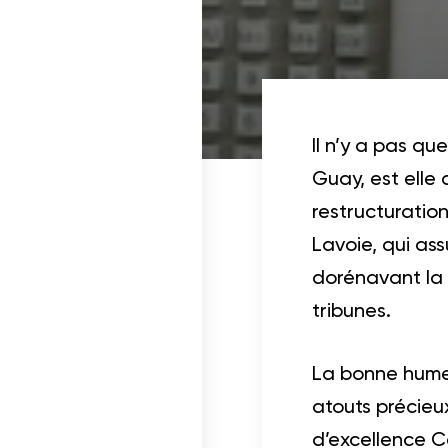
cables
Il n’y a pas qu
Guay, est elle
restructuratio
Lavoie, qui as
dorénavant la 
tribunes.
La bonne humeu
atouts précieu
d’excellence Ce