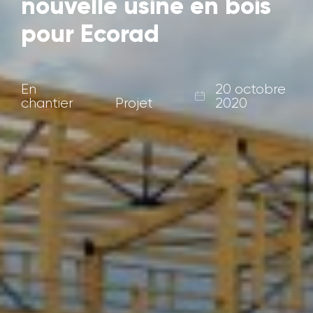
nouvelle usine en bois
pour Ecorad
En
20 octobre
chantier
Projet
2020