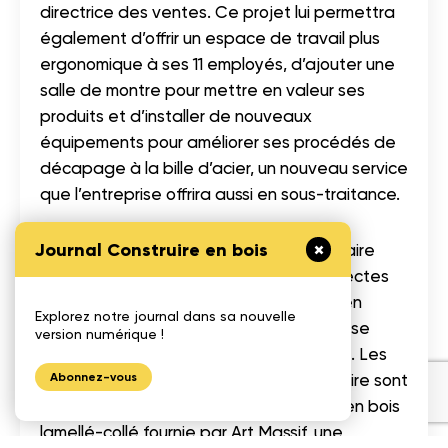
directrice des ventes. Ce projet lui permettra
également d’offrir un espace de travail plus
ergonomique à ses 11 employés, d’ajouter une
salle de montre pour mettre en valeur ses
produits et d’installer de nouveaux
équipements pour améliorer ses procédés de
décapage à la bille d’acier, un nouveau service
que l’entreprise offrira aussi en sous-traitance.
Journal Construire en bois
Pour mener à bien ce projet, le propriétaire
Pierre Lemieux s’est entouré des architectes
Julia et Toby Manacas, des ingénieurs en
Explorez notre journal dans sa nouvelle
structure de la firme L2C et de l’entreprise
version numérique !
Constructions Raymond Caron de L’Islet. Les
Abonnez-vous
valeurs environnementales du propriétaire sont
reflétées dans le choix d’une structure en bois
lamellé-collé fournie par Art Massif, une