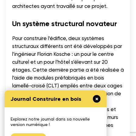
architectes ayant travaillé sur ce projet.
Un système structural novateur
Pour construire l’édifice, deux systèmes
structuraux différents ont été développés par
l’ingénieur Florian Kosche : un pour le centre
culturel et un pour l’hôtel s’élevant sur 20
étages. Cette dernière partie a été réalisée à
l’aide de modules préfabriqués en bois
lamellé-croisé (CLT) empilés entre deux cages
d’ascenseur également en CLT. La section de
Journal Construire en bois
plus faible hauteur a, quant à elle, été
construite avec une structure de poutres et
colonnes en bois lamellé-collé avec des murs
Explorez notre journal dans sa nouvelle
version numérique !
de cisaillement en CLT. Les deux systèmes
collaborent pour répartir les charges de