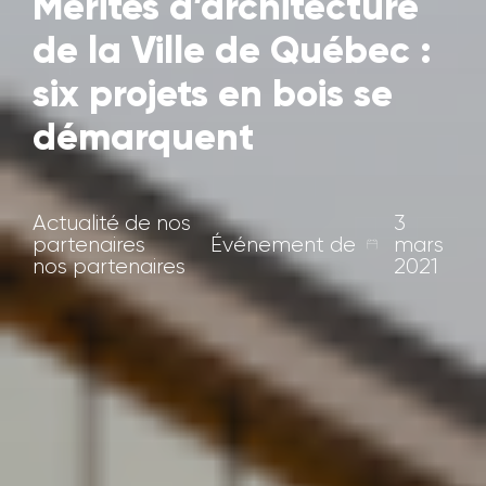
Mérites d’architecture
de la Ville de Québec :
six projets en bois se
démarquent
Actualité de nos
3
partenaires
Événement de
mars
nos partenaires
2021