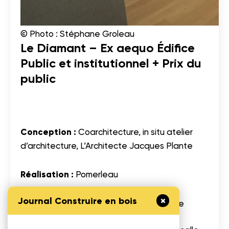
© Photo : Stéphane Groleau
Le Diamant – Ex aequo Édifice
Public et institutionnel + Prix du
public
Conception :
Coarchitecture, in situ atelier
d’architecture, L’Architecte Jacques Plante
Réalisation :
Pomerleau
Journal Construire en bois
Le Diamant a réussi son pari, soit de faire
coexister un espace public urbain, un