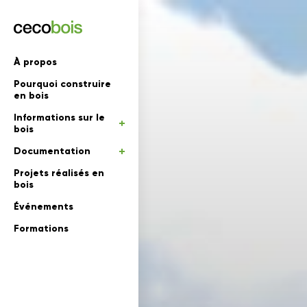
'informations
À propos
Pourquoi construire
mations
rs
en bois
Informations sur le
 en bois
bois
Documentation
Projets réalisés en
bois
Événements
Formations