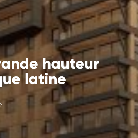
rande hauteur
que latine
2