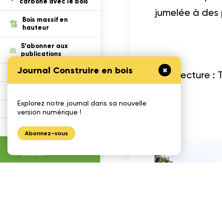
carbone avec le bois
jumelée à des 
Bois massif en
hauteur
S’abonner aux
publications
Journal Construire en bois
Défi Cecobois
Architecture :
Enseigner le bois
Explorez notre journal dans sa nouvelle
Gestimat
version numérique !
Calculatrices
Abonnez-vous
Journal construire
en bois