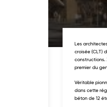
ois dans un projet
cables
Les architecte
croisée (CLT) 
constructions. 
premier du gen
Véritable pion
dans cette rég
béton de 12 ét