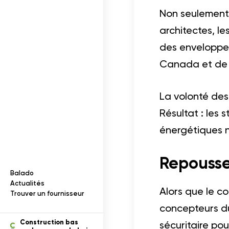
Documentation
I
n
f
o
r
m
a
t
i
o
n
s
s
u
r
l
e
b
o
i
Non seulement 
architectes, le
s
des enveloppes
Canada et de l
La volonté des
Résultat : les
énergétiques n
Repousser
Balado
ection des renseignements
Actualités
Alors que le co
Trouver un fournisseur
concepteurs du
tion
Construction bas
sécuritaire pou