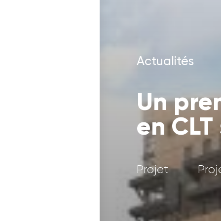
Actualités
Un pre
en CLT 
Projet
Proj