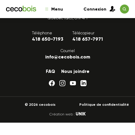
Menu
Connexion
1175, avenue Lavigerie, Bureau 200
Québec (QC), G1V 4P1
Téléphone
Télécopieur
418 650-7193
418 657-7971
Courriel
info@cecobois.com
FAQ
Nous joindre
© 2026 cecobois
Politique de confidentialité
UNIK
Création web :