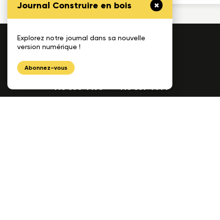
Journal Construire en bois
Explorez notre journal dans sa nouvelle
1175, avenue Lavigerie, Bureau 200
version numérique !
Québec (QC), G1V 4P1
Abonnez-vous
Téléphone
Télécopieur
418 650-7193
418 657-7971
Courriel
info@cecobois.com
FAQ
Nous joindre
© 2026 cecobois
Politique de confidentialité
UNIK
Création web :