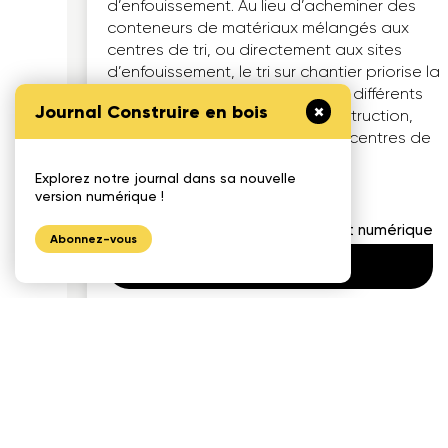
d’enfouissement. Au lieu d’acheminer des
conteneurs de matériaux mélangés aux
centres de tri, ou directement aux sites
d’enfouissement, le tri sur chantier priorise la
séparation de ces résidus dans différents
Journal Construire en bois
contenants au chantier de construction,
avant de les acheminer vers les centres de
tri ou autres utilisateurs.
Explorez notre journal dans sa nouvelle
version numérique !
Format numérique
Abonnez-vous
Consulter en ligne
1175, avenue Lavigerie, Bureau 200
Québec (QC), G1V 4P1