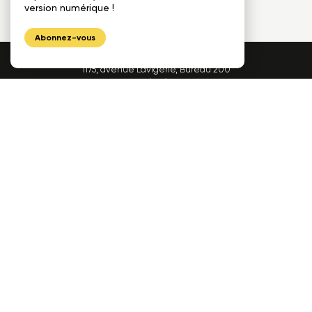
version numérique !
Abonnez-vous
1175, avenue Lavigerie, Bureau 200
Québec (QC), G1V 4P1
Téléphone
Télécopieur
418 650-7193
418 657-7971
Courriel
info@cecobois.com
FAQ
Nous joindre
© 2026 cecobois
Politique de confidentialité
UNIK
Création web :