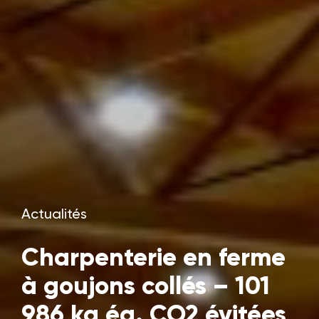
Actualités
Charpenterie en ferme
à goujons collés – 101
986 kg éq. CO2 évitées