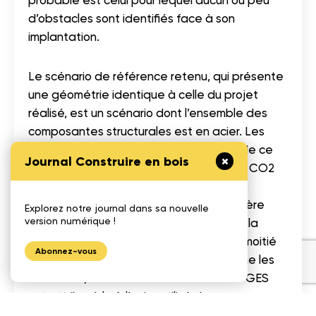
probable est celui pour lequel aucun ou peu
d’obstacles sont identifiés face à son
implantation.
Le scénario de référence retenu, qui présente
une géométrie identique à celle du projet
réalisé, est un scénario dont l’ensemble des
composantes structurales est en acier. Les
émissions de GES liées à la fabrication de ce
Journal Construire en bois
scénario sont estimées à
124 452 kg éq. CO
2
(soit 161 kg éq. CO
2
/m²)
. Les poutres et
colonnes sont responsables de la première
Explorez notre journal dans sa nouvelle
version numérique !
moitié des émissions de GES tandis que la
toiture est responsable de la seconde moitié
Abonnez-vous
des émissions de GES. En ce qui concerne les
matériaux, l’entièreté des émissions de GES
est attribuable à l’acier utilisé dans ce
scénario.