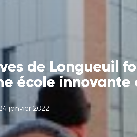
ves de Longueuil fo
e école innovante 
24 janvier 2022