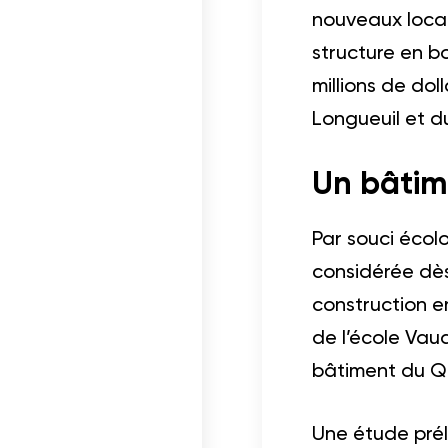
nouveaux locau
structure en b
millions de dol
Longueuil et du
Un bâtim
Par souci écolo
considérée dès
construction e
de l’école Vau
bâtiment du Q
Une étude prél