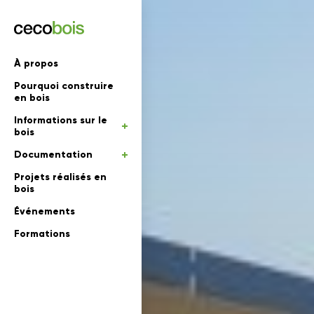
'informations
À propos
Pourquoi construire
mations
rs
en bois
Informations sur le
 en bois
bois
Documentation
Projets réalisés en
bois
Événements
Formations