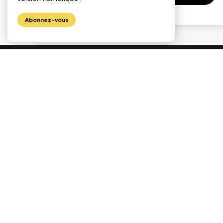
Abonnez-vous
1175, avenue Lavigerie, Bureau 200
Québec (QC), G1V 4P1
Téléphone
Télécopieur
418 650-7193
418 657-7971
Courriel
info@cecobois.com
FAQ
Nous joindre
© 2026 cecobois
Politique de confidentialité